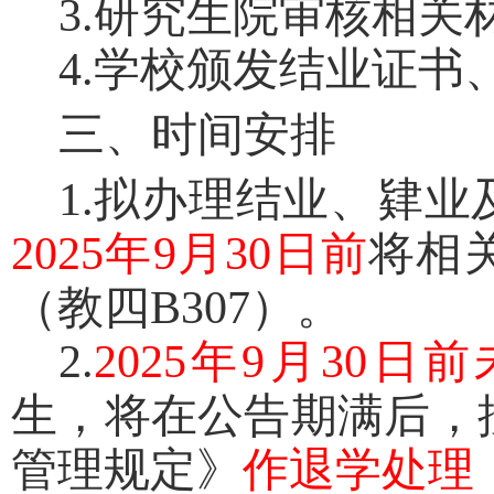
3.
研究生院审核相关
4.
学校颁发结业证书
三、时间安排
1.
拟办理结业、肄业
2025
年
9
月
30
日前
将相
（教四
B307
）。
2.
2025
年
9
月
30
日前
生，将在公告期满后，
管理规定》
作退学处理