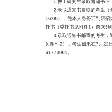
1.
博士研究生录取通知书信
2.
录取通知书自取的考生（
16:00
），凭本人身份证到研招
托书（委托书见附件
1
）前来领
3.
录取通知书邮寄的考生，
见附件
2
），考生如果在
7
月
22
61773961
。