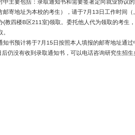
封中主要包括：录取通知书和需要签署定向就业协议的
含邮寄地址为本校的考生），请于
7
月
13
日工作时间（
办
(
教四楼
B
区
211
室
)
领取。委托他人代为领取的考生
取。
通知书预计将于
7
月
15
日按照本人填报的邮寄地址通过
日后仍没有收到录取通知书，可以电话咨询研究生招生