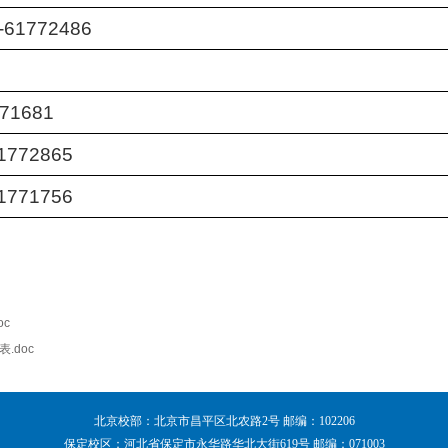
1772486
1681
772865
771756
c
.doc
北京校部：北京市昌平区北农路2号 邮编：102206
保定校区：河北省保定市永华路华北大街619号 邮编：071003