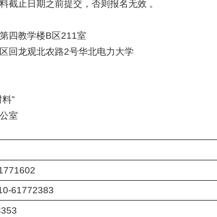
料截止日期之前提交，否则报名无效 。
第四教学楼B区211室
区回龙观北农路2号华北电力大学
料”
公室
771602
61772383
353