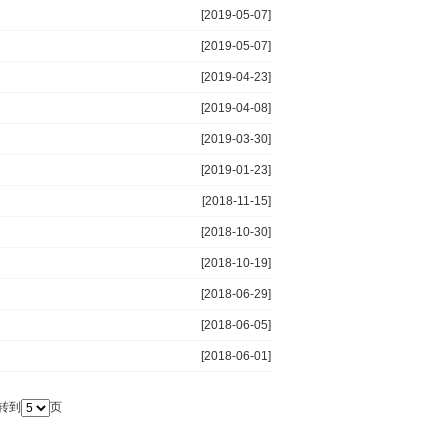
[2019-05-07]
[2019-05-07]
[2019-04-23]
[2019-04-08]
[2019-03-30]
[2019-01-23]
[2018-11-15]
[2018-10-30]
[2018-10-19]
[2018-06-29]
[2018-06-05]
[2018-06-01]
转到
页