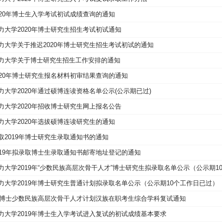
020年博士生入学考试初试成绩查询的通知
力大学2020年博士研究生招生考试初试通知
力大学关于推迟2020年博士研究生招生考试初试的通知
力大学关于博士研究生招生工作安排的通知
020年博士研究生报名材料初审结果查询的通知
力大学2020年通过硕博连读资格名单公示(公示期已过)
力大学2020年招收博士研究生网上报名公告
力大学2020年选拔硕博连读研究生的通知
取2019年博士研究生录取通知书的通知
019年拟录取博士生录取通知书邮寄地址登记的通知
力大学2019年“少数民族高层次骨干人才”博士研究生拟录取名单公示（公示期10个
力大学2019年博士研究生普通计划拟录取名单公示（公示期10个工作日已过）
9年博士少数民族高层次骨干人才计划汉族在职考生综合学科复试通知
力大学2019年博士生入学考试进入复试的初试成绩基本要求