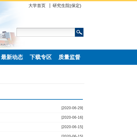
大学首页
研究生院(保定)
最新动态
下载专区
质量监督
[2020-06-29]
[2020-06-16]
[2020-06-15]
[2020-06-15]