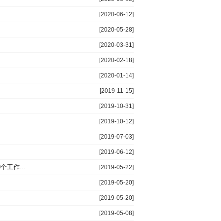
[2020-06-12]
[2020-05-28]
[2020-03-31]
[2020-02-18]
[2020-01-14]
[2019-11-15]
[2019-10-31]
[2019-10-12]
[2019-07-03]
[2019-06-12]
工作...
[2019-05-22]
[2019-05-20]
[2019-05-20]
[2019-05-08]